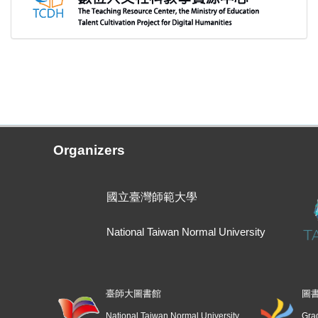
Organizers
國立臺灣師範大學
National Taiwan Normal University
臺師大圖書館
圖
National Taiwan Normal University
Grad