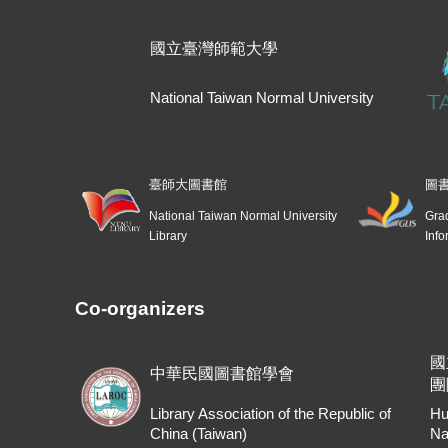
國立臺灣師範大學
National Taiwan Normal University
臺師大圖書館
圖
National Taiwan Normal University
Grad
Library
Info
Co-organizers
國
中華民國圖書館學會
團
Library Association of the Republic of
Hu
China (Taiwan)
Na