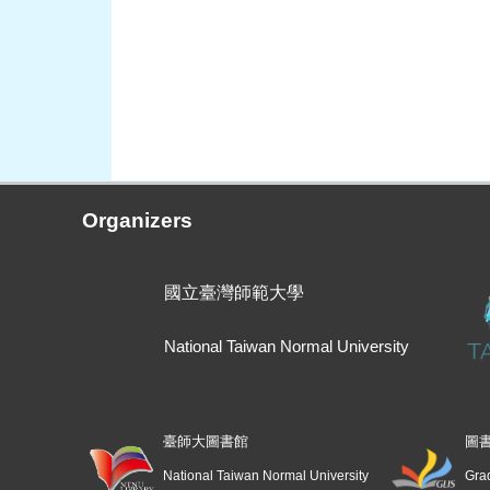
Organizers
國立臺灣師範大學
National Taiwan Normal University
臺師大圖書館
圖
National Taiwan Normal University
Grad