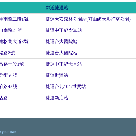
鄰近捷運站
生南路二段1號
捷運大安森林公園站(可由師大步行至公園)
山南路21號
捷運中正紀念堂站
達格蘭大道3號
捷運台大醫院站
陽路2號
捷運台大醫院站
昌路一段1號
捷運中正紀念堂站
勤街50號
捷運世貿站
府路45號
捷運台北101/世貿站
店路
捷運新店站