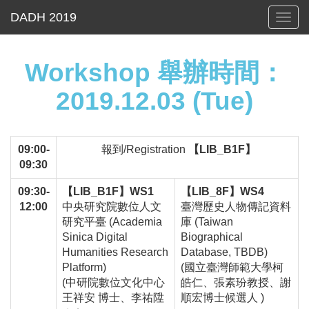
Toggl
navig
Workshop 舉辦時間：
2019.12.03 (Tue)
09:00-
報到/Registration
【LIB_B1F】
09:30
09:30-
【LIB_B1F】WS1
【LIB_8F】WS4
12:00
中央研究院數位人文
臺灣歷史人物傳記資料
研究平臺 (Academia
庫 (Taiwan
Sinica Digital
Biographical
Humanities Research
Database, TBDB)
Platform)
(國立臺灣師範大學柯
(中研院數位文化中心
皓仁、張素玢教授、謝
王祥安 博士、李祐陞
順宏博士候選人 )