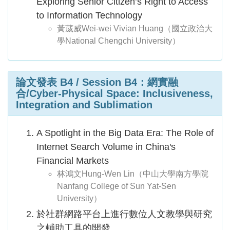
Exploring Senior Citizen’s Right to Access
to Information Technology
黃葳威Wei-wei Vivian Huang（國立政治大
學National Chengchi University）
論文發表 B4 / Session B4：網實融
合/Cyber-Physical Space: Inclusiveness,
Integration and Sublimation
A Spotlight in the Big Data Era: The Role of
Internet Search Volume in China's
Financial Markets
林鴻文Hung-Wen Lin（中山大學南方學院
Nanfang College of Sun Yat-Sen
University）
於社群網路平台上進行數位人文教學與研究
之輔助工具的開發