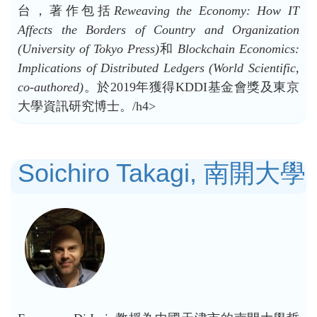
台，著作包括
Reweaving the Economy: How IT
Affects the Borders of Country and Organization
(University of Tokyo Press)
和
Blockchain Economics:
Implications of Distributed Ledgers (World Scientific,
co-authored)
。於2019年獲得KDDI基金會獎及東京
大學資訊研究博士。/h4>
Soichiro Takagi, 南開大學