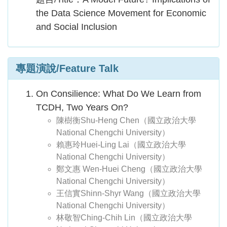
the Data Science Movement for Economic
and Social Inclusion
專題演說/Feature Talk
On Consilience: What Do We Learn from
TCDH, Two Years On?
陳樹衡Shu-Heng Chen（國立政治大學
National Chengchi University）
賴惠玲Huei-Ling Lai（國立政治大學
National Chengchi University）
鄭文惠 Wen-Huei Cheng（國立政治大學
National Chengchi University）
王信實Shinn-Shyr Wang（國立政治大學
National Chengchi University）
林敬智Ching-Chih Lin（國立政治大學