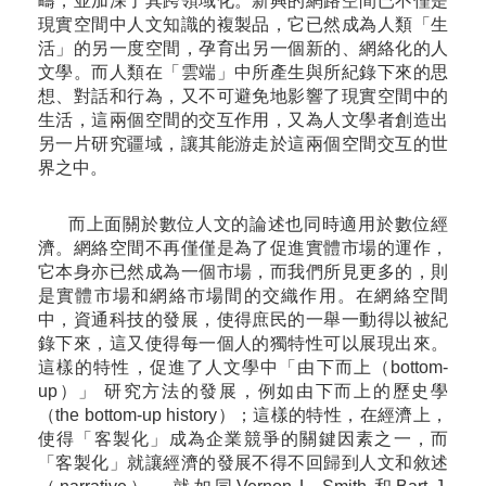
疇，並加深了其跨領域化。新興的網路空間已不僅是
現實空間中人文知識的複製品，它已然成為人類「生
活」的另一度空間，孕育出另一個新的、網絡化的人
文學。而人類在「雲端」中所產生與所紀錄下來的思
想、對話和行為，又不可避免地影響了現實空間中的
生活，這兩個空間的交互作用，又為人文學者創造出
另一片研究疆域，讓其能游走於這兩個空間交互的世
界之中。
而上面關於數位人文的論述也同時適用於數位經
濟。網絡空間不再僅僅是為了促進實體市場的運作，
它本身亦已然成為一個市場，而我們所見更多的，則
是實體市場和網絡市場間的交織作用。在網絡空間
中，資通科技的發展，使得庶民的一舉一動得以被紀
錄下來，這又使得每一個人的獨特性可以展現出來。
這樣的特性，促進了人文學中「由下而上（bottom-
up）」 研究方法的發展，例如由下而上的歷史學
（the bottom-up history）；這樣的特性，在經濟上，
使得「客製化」成為企業競爭的關鍵因素之一，而
「客製化」就讓經濟的發展不得不回歸到人文和敘述