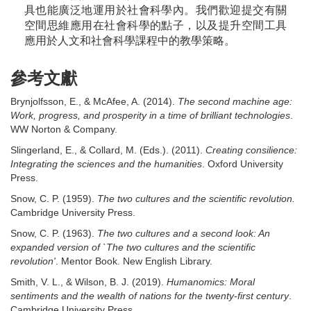
具也能廣泛地運用於社會科學內。我們歡迎提交有關
空間思維應用在社會科學的點子，以及提升空間工具
應用於人文和社會科學課程中的教學策略。
參考文獻
Brynjolfsson, E., & McAfee, A. (2014).
The second machine age:
Work, progress, and prosperity in a time of brilliant technologies
.
WW Norton & Company.
Slingerland, E., & Collard, M. (Eds.). (2011).
Creating consilience:
Integrating the sciences and the humanities
. Oxford University
Press.
Snow, C. P. (1959).
The two cultures and the scientific revolution.
Cambridge University Press.
Snow, C. P. (1963).
The two cultures and a second look: An
expanded version of `The two cultures and the scientific
revolution'
. Mentor Book. New English Library.
Smith, V. L., & Wilson, B. J. (2019).
Humanomics: Moral
sentiments and the wealth of nations for the twenty-first century
.
Cambridge University Press.