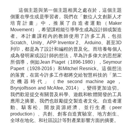
這個主題與第一個主題相異之處在於，這個主題
側重在學生或是學習者。我們在「數位人文創新人才
培育計畫」中，推展了自造者運動（Maker
Movement），希望課程能引導學生成為設計師或製造
者。本計畫課程內的教師使用了許多工具，包括
Scratch、Unity、APP Inventor 2、 Arduino、甚至3D
列印，都是為了設計和編程的普及化。而培養每個人
成為發明家或設計師的想法，早為許多偉大的思想家
所倡導，例如Jean Piaget（1896-1980），Seymour
Papert（1928-2016）和Mitchel Resnick。這個想法
的落實，在當今許多工作都將交給智慧科技的「第二
次機器時代」（the second machine age，
Brynjolfsson and McAfee, 2014），變得更加迫切。
我們歡迎提交有關普及科學、遊戲和軟體開發的工具
應用之摘要。我們也鼓勵提交製造者文化、自造者運
動、駭客松、開放資源經濟、並行生產（peer
production）、共創、創客自造實驗室、地方創生、
全球在地化、和社區設計等對產業影響方面的摘要。