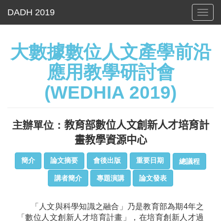
Toggl
navig
大數據數位人文產學前沿
應用教學研討會
(WEDHIA 2019)
主辦單位：
教育部數位人文創新人才培育計
畫教學資源中心
簡介
論文摘要
會後出版
重要日期
總議程
講者簡介
專題演講
論文發表
「人文與科學知識之融合」乃是教育部為期4年之
「數位人文創新人才培育計畫」，在培育創新人才過