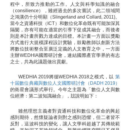
程中，所致力推動的工作。人文與科學知識的融合
（consilience），雖經過去的多次嘗試，此二領域間
之鴻溝仍十分明顯（Slingerland and Collard, 2011)。
當今之資通科技（ICT）和數位化革命既有可能加深其
隔閡，亦有可能在適當的引導下促成其融合，而後者
則是本計畫所戮力達成的目標。本計畫一方面以獎勵
方式進行大規模課程設計實驗，鼓勵教師以創新方法
將數位技術整合至廣泛定義的人文教育之中，一方面
主辦WEDHIA國際研討會，連結國際產官學界的有志
之士，共為此議題做出貢獻。
WEDHIA 2019將循WEDHIA 2018之模式，以
第
十屆數位典藏與數位人文國際研討會（DADH 2019）
的衛星會議形式舉行。今年之主題為「數位人文與數
位經濟：第二波知識融合」，玆說明如下：
雖然理想主義者對資通科技和數位化革命的興起
感到期待，然懷疑論者則對之感到恐懼，但二者皆不
反對，這波科技的變化，讓人文學科超越了其傳統範